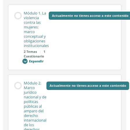
Módulo 1. La
Actualmente no tienes acceso a este contenido
violencia
contra las
mujeres:
marco
conceptual y
obligaciones
institucionales
2 Temas
|
1
Cuestionario
Expandir
Módulo
1.
La
violencia
contra
Contenido de la Módulo
las
Módulo 2.
mujeres:
Actualmente no tienes acceso a este contenido
0% COMPLETADO
0/2 pasos
Marco
marco
jurídico
conceptual
nacional y de
y
obligaciones
políticas
institucionales
Sesión síncrona 1.1
públicas al
amparo del
derecho
internacional
de los
Sesión síncrona 1.2
derechos