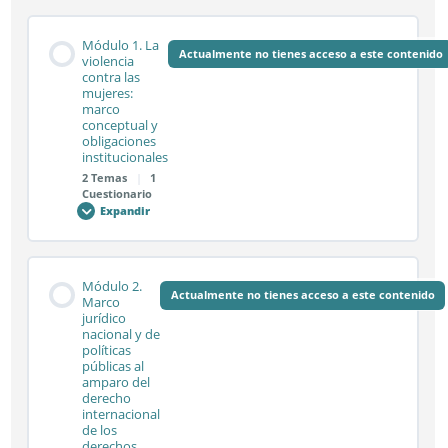
Módulo 1. La
Actualmente no tienes acceso a este contenido
violencia
contra las
mujeres:
marco
conceptual y
obligaciones
institucionales
2 Temas
|
1
Cuestionario
Expandir
Módulo
1.
La
violencia
contra
Contenido de la Módulo
las
Módulo 2.
mujeres:
Actualmente no tienes acceso a este contenido
0% COMPLETADO
0/2 pasos
Marco
marco
jurídico
conceptual
nacional y de
y
obligaciones
políticas
institucionales
Sesión síncrona 1.1
públicas al
amparo del
derecho
internacional
de los
Sesión síncrona 1.2
derechos