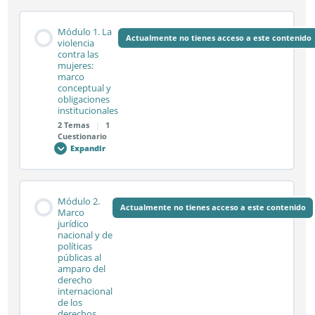
Módulo 1. La
Actualmente no tienes acceso a este contenido
violencia
contra las
mujeres:
marco
conceptual y
obligaciones
institucionales
2 Temas
|
1
Cuestionario
Expandir
Módulo
1.
La
violencia
contra
Contenido de la Módulo
las
Módulo 2.
mujeres:
Actualmente no tienes acceso a este contenido
0% COMPLETADO
0/2 pasos
Marco
marco
jurídico
conceptual
nacional y de
y
obligaciones
políticas
institucionales
Sesión síncrona 1.1
públicas al
amparo del
derecho
internacional
de los
Sesión síncrona 1.2
derechos