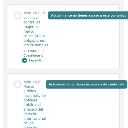
Módulo 1. La
Actualmente no tienes acceso a este contenido
violencia
contra las
mujeres:
marco
conceptual y
obligaciones
institucionales
2 Temas
|
1
Cuestionario
Expandir
Módulo
1.
La
violencia
contra
Contenido de la Módulo
las
Módulo 2.
mujeres:
Actualmente no tienes acceso a este contenido
0% COMPLETADO
0/2 pasos
Marco
marco
jurídico
conceptual
nacional y de
y
obligaciones
políticas
institucionales
Sesión síncrona 1.1
públicas al
amparo del
derecho
internacional
de los
Sesión síncrona 1.2
derechos