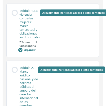
Módulo 1. La
Actualmente no tienes acceso a este contenido
violencia
contra las
mujeres:
marco
conceptual y
obligaciones
institucionales
2 Temas
|
1
Cuestionario
Expandir
Módulo
1.
La
violencia
contra
Contenido de la Módulo
las
Módulo 2.
mujeres:
Actualmente no tienes acceso a este contenido
0% COMPLETADO
0/2 pasos
Marco
marco
jurídico
conceptual
nacional y de
y
obligaciones
políticas
institucionales
Sesión síncrona 1.1
públicas al
amparo del
derecho
internacional
de los
Sesión síncrona 1.2
derechos