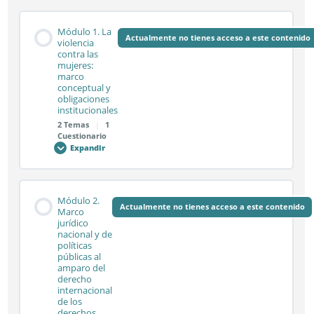
Módulo 1. La
Actualmente no tienes acceso a este contenido
violencia
contra las
mujeres:
marco
conceptual y
obligaciones
institucionales
2 Temas
|
1
Cuestionario
Expandir
Módulo
1.
La
violencia
contra
Contenido de la Módulo
las
Módulo 2.
mujeres:
Actualmente no tienes acceso a este contenido
0% COMPLETADO
0/2 pasos
Marco
marco
jurídico
conceptual
nacional y de
y
obligaciones
políticas
institucionales
Sesión síncrona 1.1
públicas al
amparo del
derecho
internacional
de los
Sesión síncrona 1.2
derechos