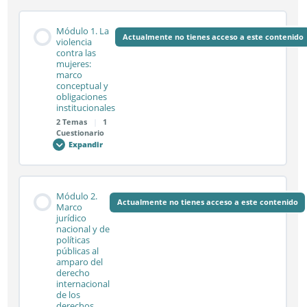
Módulo 1. La
Actualmente no tienes acceso a este contenido
violencia
contra las
mujeres:
marco
conceptual y
obligaciones
institucionales
2 Temas
|
1
Cuestionario
Expandir
Módulo
1.
La
violencia
contra
Contenido de la Módulo
las
Módulo 2.
mujeres:
Actualmente no tienes acceso a este contenido
0% COMPLETADO
0/2 pasos
Marco
marco
jurídico
conceptual
nacional y de
y
obligaciones
políticas
institucionales
Sesión síncrona 1.1
públicas al
amparo del
derecho
internacional
de los
Sesión síncrona 1.2
derechos