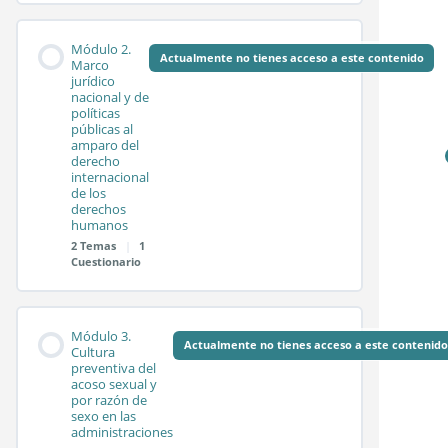
Contenido de la
0%
0/2
Módulo 2.
COMPLETADO
pasos
Módulo
Actualmente no tienes acceso a este contenido
Marco
jurídico
nacional y de
políticas
Sesión síncrona 1.1
públicas al
amparo del
derecho
internacional
Sesión síncrona 1.2
de los
derechos
humanos
2 Temas
|
1
Test módulo 1
Cuestionario
Contenido de la
0%
0/2
Módulo 3.
COMPLETADO
pasos
Módulo
Actualmente no tienes acceso a este contenido
Cultura
preventiva del
acoso sexual y
por razón de
Sesión síncrona 2.1
sexo en las
administraciones