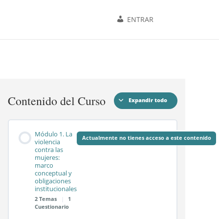
ENTRAR
Contenido del Curso
Expandir todo
Módulos
Módulo 1. La
Actualmente no tienes acceso a este contenido
violencia
contra las
mujeres:
marco
conceptual y
obligaciones
institucionales
2 Temas
|
1
Cuestionario