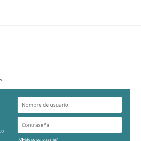
o.
co
¿Olvidó su contraseña?