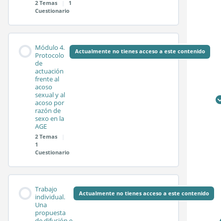
2 Temas
|
1
Cuestionario
Sesión síncrona 2.2
Contenido de la
0%
0/2
Test módulo 2
Módulo 4.
COMPLETADO
pasos
Módulo
Actualmente no tienes acceso a este contenido
Protocolo
de
actuación
frente al
Sesión síncrona 3.1
acoso
sexual y al
acoso por
razón de
Sesión síncrona 3.2
sexo en la
AGE
2 Temas
|
1
Test módulo 3
Cuestionario
Contenido de la
0%
0/2
Trabajo
COMPLETADO
pasos
Módulo
Actualmente no tienes acceso a este contenido
individual.
Una
propuesta
de difusión e