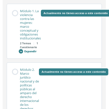
Módulo 1. La
Actualmente no tienes acceso a este contenido
violencia
contra las
mujeres:
marco
conceptual y
obligaciones
institucionales
2 Temas
|
1
Cuestionario
Expandir
Módulo
1.
La
violencia
contra
Contenido de la Módulo
las
Módulo 2.
mujeres:
Actualmente no tienes acceso a este contenido
0% COMPLETADO
0/2 pasos
Marco
marco
jurídico
conceptual
nacional y de
y
obligaciones
políticas
institucionales
Sesión síncrona 1.1
públicas al
amparo del
derecho
internacional
de los
Sesión síncrona 1.2
derechos