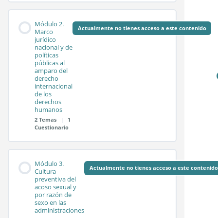
Contenido de la
0%
0/2
Módulo 2.
COMPLETADO
pasos
Módulo
Actualmente no tienes acceso a este contenido
Marco
jurídico
nacional y de
políticas
Sesión síncrona 1.1
públicas al
amparo del
derecho
internacional
Sesión síncrona 1.2
de los
derechos
humanos
2 Temas
|
1
Test módulo 1
Cuestionario
Contenido de la
0%
0/2
Módulo 3.
COMPLETADO
pasos
Módulo
Actualmente no tienes acceso a este contenido
Cultura
preventiva del
acoso sexual y
por razón de
Sesión síncrona 2.1
sexo en las
administraciones