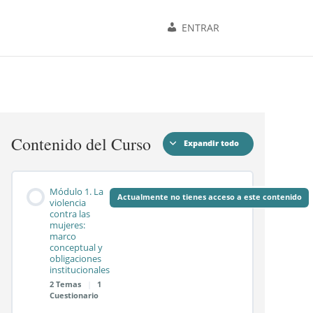
ENTRAR
Contenido del Curso
Expandir todo
Módulos
Módulo 1. La
Actualmente no tienes acceso a este contenido
violencia
contra las
mujeres:
marco
conceptual y
obligaciones
institucionales
2 Temas
|
1
Cuestionario