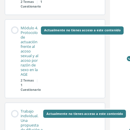
2 Temas
|
1
Cuestionario
Sesión síncrona 2.2
Contenido de la
0%
0/2
Test módulo 2
Módulo 4.
COMPLETADO
pasos
Módulo
Actualmente no tienes acceso a este contenido
Protocolo
de
actuación
frente al
Sesión síncrona 3.1
acoso
sexual y al
acoso por
razón de
Sesión síncrona 3.2
sexo en la
AGE
2 Temas
|
1
Test módulo 3
Cuestionario
Contenido de la
0%
0/2
Trabajo
COMPLETADO
pasos
Módulo
Actualmente no tienes acceso a este contenido
individual.
Una
propuesta
de difusión e