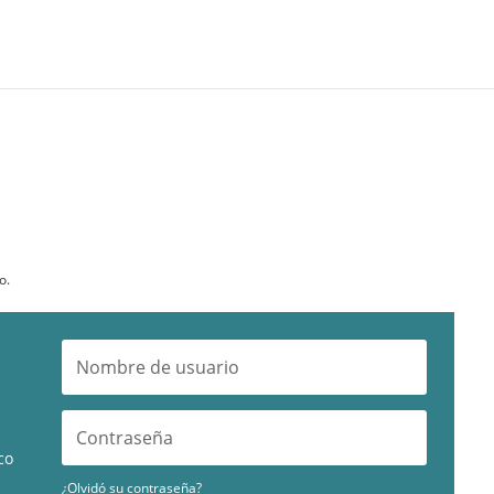
o.
co
¿Olvidó su contraseña?