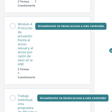
2 Temas
|
1
Cuestionario
Sesión síncrona 2.2
Contenido de la
0%
0/2
Test módulo 2
Módulo 4.
COMPLETADO
pasos
Módulo
Actualmente no tienes acceso a este contenido
Protocolo
de
actuación
frente al
Sesión síncrona 3.1
acoso
sexual y al
acoso por
razón de
Sesión síncrona 3.2
sexo en la
AGE
2 Temas
|
1
Test módulo 3
Cuestionario
Contenido de la
0%
0/2
Trabajo
COMPLETADO
pasos
Módulo
Actualmente no tienes acceso a este contenido
individual.
Una
propuesta
de difusión e