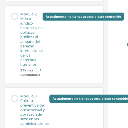
Contenido de la
0%
0/2
Módulo 2.
COMPLETADO
pasos
Módulo
Actualmente no tienes acceso a este contenido
Marco
jurídico
nacional y de
políticas
Sesión síncrona 1.1
públicas al
amparo del
derecho
internacional
Sesión síncrona 1.2
de los
derechos
humanos
2 Temas
|
1
Test módulo 1
Cuestionario
Contenido de la
0%
0/2
Módulo 3.
COMPLETADO
pasos
Módulo
Actualmente no tienes acceso a este contenido
Cultura
preventiva del
acoso sexual y
por razón de
Sesión síncrona 2.1
sexo en las
administraciones