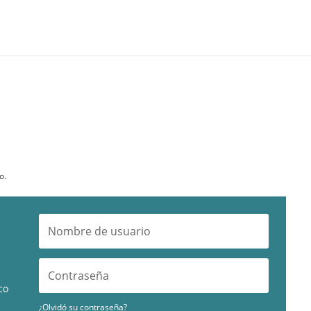
o.
co
¿Olvidó su contraseña?