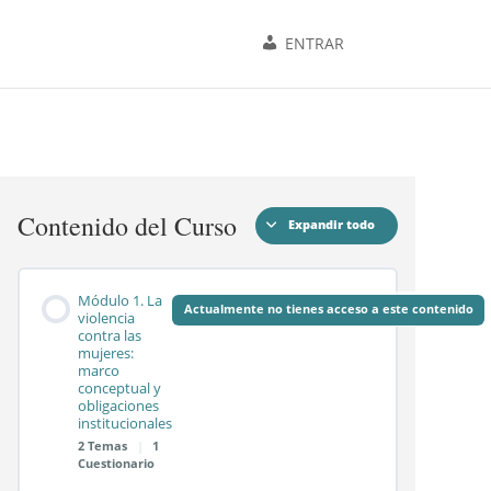
ENTRAR
Contenido del Curso
Expandir todo
Módulos
Módulo 1. La
Actualmente no tienes acceso a este contenido
violencia
contra las
mujeres:
marco
conceptual y
obligaciones
institucionales
2 Temas
|
1
Cuestionario