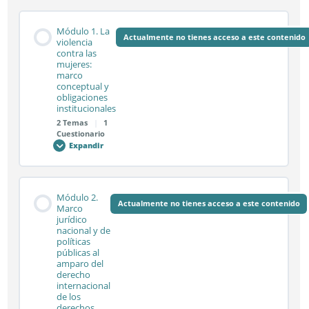
Módulo 1. La
Actualmente no tienes acceso a este contenido
violencia
contra las
mujeres:
marco
conceptual y
obligaciones
institucionales
2 Temas
|
1
Cuestionario
Expandir
Módulo
1.
La
violencia
contra
Contenido de la Módulo
las
Módulo 2.
mujeres:
Actualmente no tienes acceso a este contenido
0% COMPLETADO
0/2 pasos
Marco
marco
jurídico
conceptual
nacional y de
y
obligaciones
políticas
institucionales
Sesión síncrona 1.1
públicas al
amparo del
derecho
internacional
de los
Sesión síncrona 1.2
derechos