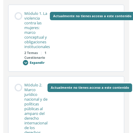
Módulo 1. La
Actualmente no tienes acceso a este contenido
violencia
contra las
mujeres:
marco
conceptual y
obligaciones
institucionales
2 Temas
|
1
Cuestionario
Expandir
Módulo
1.
La
violencia
contra
Contenido de la Módulo
las
Módulo 2.
mujeres:
Actualmente no tienes acceso a este contenido
0% COMPLETADO
0/2 pasos
Marco
marco
jurídico
conceptual
nacional y de
y
obligaciones
políticas
institucionales
Sesión síncrona 1.1
públicas al
amparo del
derecho
internacional
de los
Sesión síncrona 1.2
derechos