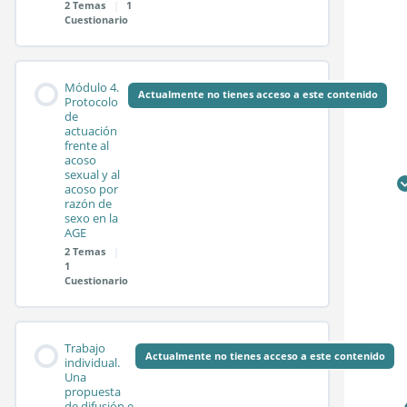
2 Temas
|
1
Cuestionario
Sesión síncrona 2.2
Contenido de la
0%
0/2
Test módulo 2
Módulo 4.
COMPLETADO
pasos
Módulo
Actualmente no tienes acceso a este contenido
Protocolo
de
actuación
frente al
Sesión síncrona 3.1
acoso
sexual y al
acoso por
razón de
Sesión síncrona 3.2
sexo en la
AGE
2 Temas
|
1
Test módulo 3
Cuestionario
Contenido de la
0%
0/2
Trabajo
COMPLETADO
pasos
Módulo
Actualmente no tienes acceso a este contenido
individual.
Una
propuesta
de difusión e