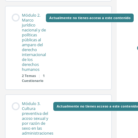
Contenido de la
0%
0/2
Módulo 2.
COMPLETADO
pasos
Módulo
Actualmente no tienes acceso a este contenido
Marco
jurídico
nacional y de
políticas
Sesión síncrona 1.1
públicas al
amparo del
derecho
internacional
Sesión síncrona 1.2
de los
derechos
humanos
2 Temas
|
1
Test módulo 1
Cuestionario
Contenido de la
0%
0/2
Módulo 3.
COMPLETADO
pasos
Módulo
Actualmente no tienes acceso a este contenido
Cultura
preventiva del
acoso sexual y
por razón de
Sesión síncrona 2.1
sexo en las
administraciones