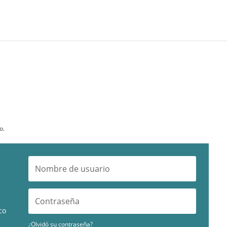
o.
co
¿Olvidó su contraseña?