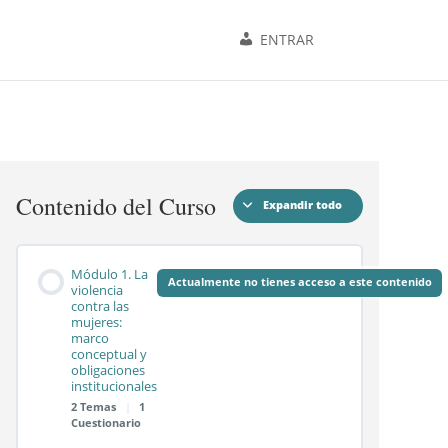
ENTRAR
Contenido del Curso
Expandir todo
Módulos
Módulo 1. La
Actualmente no tienes acceso a este contenido
violencia
contra las
mujeres:
marco
conceptual y
obligaciones
institucionales
2 Temas
|
1
Cuestionario