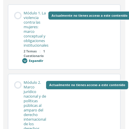
Módulo 1. La
Actualmente no tienes acceso a este contenido
violencia
contra las
mujeres:
marco
conceptual y
obligaciones
institucionales
2 Temas
|
1
Cuestionario
Expandir
Módulo
1.
La
violencia
contra
Contenido de la Módulo
las
Módulo 2.
mujeres:
Actualmente no tienes acceso a este contenido
0% COMPLETADO
0/2 pasos
Marco
marco
jurídico
conceptual
nacional y de
y
obligaciones
políticas
institucionales
Sesión síncrona 1.1
públicas al
amparo del
derecho
internacional
de los
Sesión síncrona 1.2
derechos