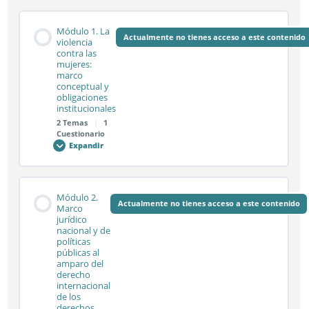
Módulo 1. La
Actualmente no tienes acceso a este contenido
violencia
contra las
mujeres:
marco
conceptual y
obligaciones
institucionales
2 Temas
|
1
Cuestionario
Expandir
Módulo
1.
La
violencia
contra
Contenido de la Módulo
las
Módulo 2.
mujeres:
Actualmente no tienes acceso a este contenido
0% COMPLETADO
0/2 pasos
Marco
marco
jurídico
conceptual
nacional y de
y
obligaciones
políticas
institucionales
Sesión síncrona 1.1
públicas al
amparo del
derecho
internacional
de los
Sesión síncrona 1.2
derechos