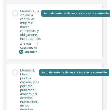
Módulo 1. La
Actualmente no tienes acceso a este contenido
violencia
contra las
mujeres:
marco
conceptual y
obligaciones
institucionales
2 Temas
|
1
Cuestionario
Expandir
Módulo
1.
La
violencia
contra
Contenido de la Módulo
las
Módulo 2.
mujeres:
Actualmente no tienes acceso a este contenido
0% COMPLETADO
0/2 pasos
Marco
marco
jurídico
conceptual
nacional y de
y
obligaciones
políticas
institucionales
Sesión síncrona 1.1
públicas al
amparo del
derecho
internacional
de los
Sesión síncrona 1.2
derechos