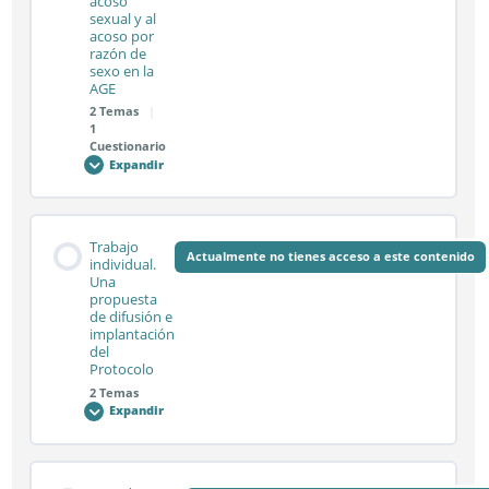
Sesión síncrona 3.1
acoso
en
sexual y al
las
acoso por
administraciones
razón de
sexo en la
Sesión síncrona 3.2
AGE
2 Temas
|
1
Test módulo 3
Cuestionario
Expandir
Módulo
4.
Protocolo
de
actuación
Contenido de la Módulo
frente
Trabajo
al
Actualmente no tienes acceso a este contenido
0% COMPLETADO
0/2 pasos
individual.
acoso
Una
sexual
propuesta
y
al
de difusión e
acoso
Sesión síncrona 4.1
implantación
por
del
razón
Protocolo
de
sexo
2 Temas
en
Sesión síncrona 4.2
Expandir
la
Trabajo
AGE
individual.
Una
propuesta
de
Test módulo 4
Contenido de la Módulo
difusión