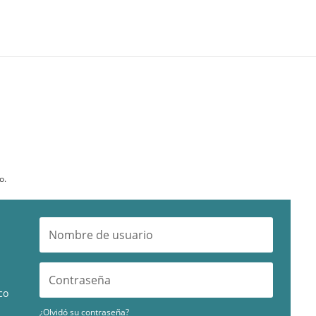
o.
co
¿Olvidó su contraseña?