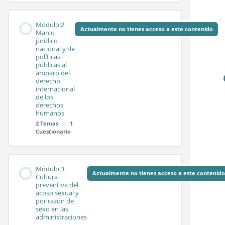
Contenido de la
0%
0/2
Módulo 2.
COMPLETADO
pasos
Módulo
Actualmente no tienes acceso a este contenido
Marco
jurídico
nacional y de
políticas
Sesión síncrona 1.1
públicas al
amparo del
derecho
internacional
Sesión síncrona 1.2
de los
derechos
humanos
2 Temas
|
1
Test módulo 1
Cuestionario
Contenido de la
0%
0/2
Módulo 3.
COMPLETADO
pasos
Módulo
Actualmente no tienes acceso a este contenido
Cultura
preventiva del
acoso sexual y
por razón de
Sesión síncrona 2.1
sexo en las
administraciones