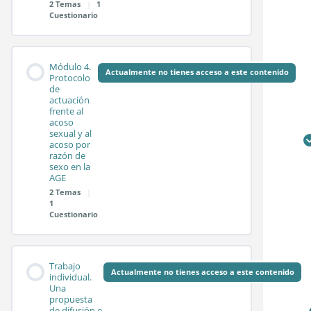
2 Temas
|
1
Cuestionario
Sesión síncrona 2.2
Contenido de la
0%
0/2
Test módulo 2
Módulo 4.
COMPLETADO
pasos
Módulo
Actualmente no tienes acceso a este contenido
Protocolo
de
actuación
frente al
Sesión síncrona 3.1
acoso
sexual y al
acoso por
razón de
Sesión síncrona 3.2
sexo en la
AGE
2 Temas
|
1
Test módulo 3
Cuestionario
Contenido de la
0%
0/2
Trabajo
COMPLETADO
pasos
Módulo
Actualmente no tienes acceso a este contenido
individual.
Una
propuesta
de difusión e