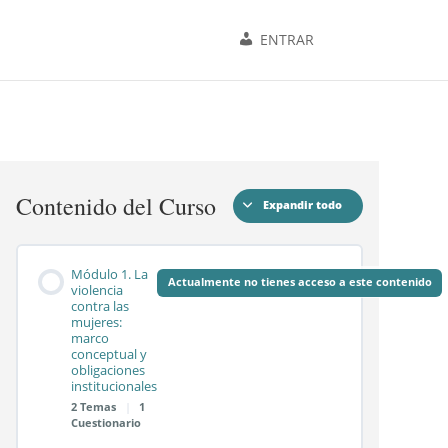
ENTRAR
Contenido del Curso
Expandir todo
Módulos
Módulo 1. La
Actualmente no tienes acceso a este contenido
violencia
contra las
mujeres:
marco
conceptual y
obligaciones
institucionales
2 Temas
|
1
Cuestionario