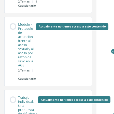
2 Temas
|
1
Cuestionario
Sesión síncrona 2.2
Contenido de la
0%
0/2
Test módulo 2
Módulo 4.
COMPLETADO
pasos
Módulo
Actualmente no tienes acceso a este contenido
Protocolo
de
actuación
frente al
Sesión síncrona 3.1
acoso
sexual y al
acoso por
razón de
Sesión síncrona 3.2
sexo en la
AGE
2 Temas
|
1
Test módulo 3
Cuestionario
Contenido de la
0%
0/2
Trabajo
COMPLETADO
pasos
Módulo
Actualmente no tienes acceso a este contenido
individual.
Una
propuesta
de difusión e