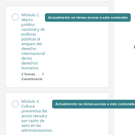
Contenido de la
0%
0/2
Módulo 2.
COMPLETADO
pasos
Módulo
Actualmente no tienes acceso a este contenido
Marco
jurídico
nacional y de
políticas
Sesión síncrona 1.1
públicas al
amparo del
derecho
internacional
Sesión síncrona 1.2
de los
derechos
humanos
2 Temas
|
1
Test módulo 1
Cuestionario
Contenido de la
0%
0/2
Módulo 3.
COMPLETADO
pasos
Módulo
Actualmente no tienes acceso a este contenido
Cultura
preventiva del
acoso sexual y
por razón de
Sesión síncrona 2.1
sexo en las
administraciones