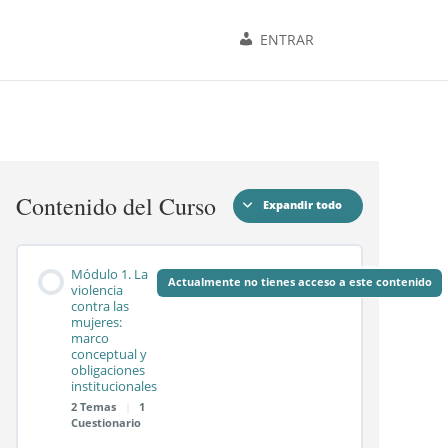
ENTRAR
Contenido del Curso
Expandir todo
Módulos
Módulo 1. La
Actualmente no tienes acceso a este contenido
violencia
contra las
mujeres:
marco
conceptual y
obligaciones
institucionales
2 Temas
|
1
Cuestionario