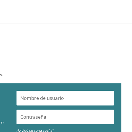
o.
co
¿Olvidó su contraseña?