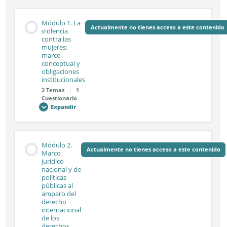
Módulo 1. La
Actualmente no tienes acceso a este contenido
violencia
contra las
mujeres:
marco
conceptual y
obligaciones
institucionales
2 Temas
|
1
Cuestionario
Expandir
Módulo
1.
La
violencia
contra
Contenido de la Módulo
las
Módulo 2.
mujeres:
Actualmente no tienes acceso a este contenido
0% COMPLETADO
0/2 pasos
Marco
marco
jurídico
conceptual
nacional y de
y
obligaciones
políticas
institucionales
Sesión síncrona 1.1
públicas al
amparo del
derecho
internacional
de los
Sesión síncrona 1.2
derechos