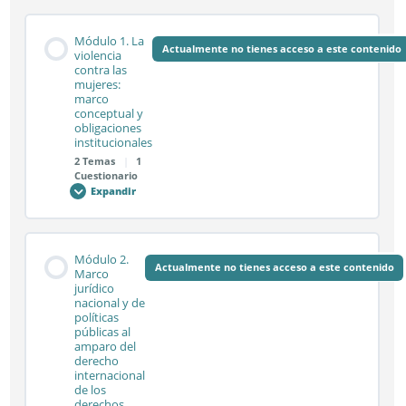
Módulo 1. La
Actualmente no tienes acceso a este contenido
violencia
contra las
mujeres:
marco
conceptual y
obligaciones
institucionales
2 Temas
|
1
Cuestionario
Expandir
Módulo
1.
La
violencia
contra
Contenido de la Módulo
las
Módulo 2.
mujeres:
Actualmente no tienes acceso a este contenido
0% COMPLETADO
0/2 pasos
Marco
marco
jurídico
conceptual
nacional y de
y
obligaciones
políticas
institucionales
Sesión síncrona 1.1
públicas al
amparo del
derecho
internacional
de los
Sesión síncrona 1.2
derechos