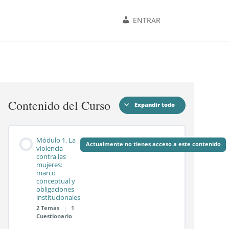
ENTRAR
Contenido del Curso
Expandir todo
Módulos
Módulo 1. La
Actualmente no tienes acceso a este contenido
violencia
contra las
mujeres:
marco
conceptual y
obligaciones
institucionales
2 Temas
|
1
Cuestionario