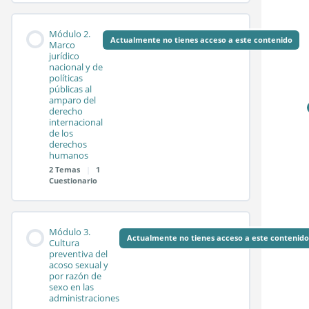
Contenido de la
0%
0/2
Módulo 2.
COMPLETADO
pasos
Módulo
Actualmente no tienes acceso a este contenido
Marco
jurídico
nacional y de
políticas
Sesión síncrona 1.1
públicas al
amparo del
derecho
internacional
Sesión síncrona 1.2
de los
derechos
humanos
2 Temas
|
1
Test módulo 1
Cuestionario
Contenido de la
0%
0/2
Módulo 3.
COMPLETADO
pasos
Módulo
Actualmente no tienes acceso a este contenido
Cultura
preventiva del
acoso sexual y
por razón de
Sesión síncrona 2.1
sexo en las
administraciones