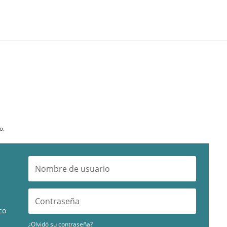
o.
co
¿Olvidó su contraseña?