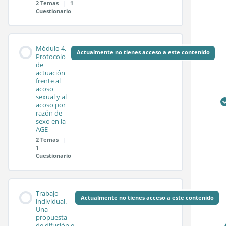
2 Temas
|
1
Cuestionario
Sesión síncrona 2.2
Contenido de la
0%
0/2
Test módulo 2
Módulo 4.
COMPLETADO
pasos
Módulo
Actualmente no tienes acceso a este contenido
Protocolo
de
actuación
frente al
Sesión síncrona 3.1
acoso
sexual y al
acoso por
razón de
Sesión síncrona 3.2
sexo en la
AGE
2 Temas
|
1
Test módulo 3
Cuestionario
Contenido de la
0%
0/2
Trabajo
COMPLETADO
pasos
Módulo
Actualmente no tienes acceso a este contenido
individual.
Una
propuesta
de difusión e