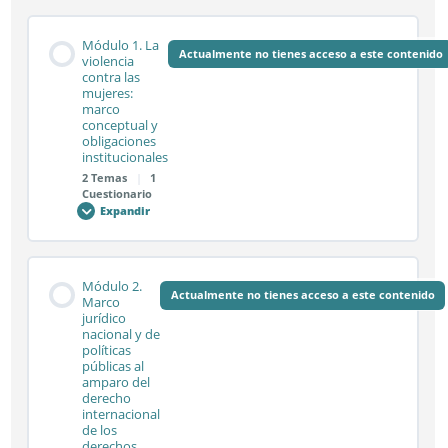
Módulo 1. La
Actualmente no tienes acceso a este contenido
violencia
contra las
mujeres:
marco
conceptual y
obligaciones
institucionales
2 Temas
|
1
Cuestionario
Expandir
Módulo
1.
La
violencia
contra
Contenido de la Módulo
las
Módulo 2.
mujeres:
Actualmente no tienes acceso a este contenido
0% COMPLETADO
0/2 pasos
Marco
marco
jurídico
conceptual
nacional y de
y
obligaciones
políticas
institucionales
Sesión síncrona 1.1
públicas al
amparo del
derecho
internacional
de los
Sesión síncrona 1.2
derechos