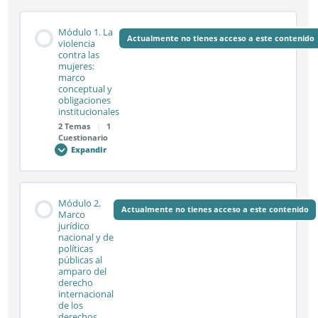
Módulo 1. La
Actualmente no tienes acceso a este contenido
violencia
contra las
mujeres:
marco
conceptual y
obligaciones
institucionales
2 Temas
|
1
Cuestionario
Expandir
Módulo
1.
La
violencia
contra
Contenido de la Módulo
las
Módulo 2.
mujeres:
Actualmente no tienes acceso a este contenido
0% COMPLETADO
0/2 pasos
Marco
marco
jurídico
conceptual
nacional y de
y
obligaciones
políticas
institucionales
Sesión síncrona 1.1
públicas al
amparo del
derecho
internacional
de los
Sesión síncrona 1.2
derechos