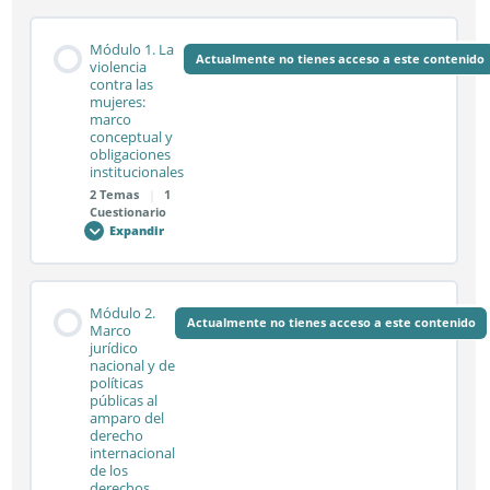
Módulo 1. La
Actualmente no tienes acceso a este contenido
violencia
contra las
mujeres:
marco
conceptual y
obligaciones
institucionales
2 Temas
|
1
Cuestionario
Expandir
Módulo
1.
La
violencia
contra
Contenido de la Módulo
las
Módulo 2.
mujeres:
Actualmente no tienes acceso a este contenido
0% COMPLETADO
0/2 pasos
Marco
marco
jurídico
conceptual
nacional y de
y
obligaciones
políticas
institucionales
Sesión síncrona 1.1
públicas al
amparo del
derecho
internacional
de los
Sesión síncrona 1.2
derechos