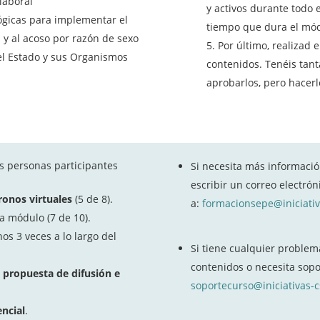
laboral
y activos durante todo 
ógicas para implementar el
tiempo que dura el mód
 y al acoso por razón de sexo
Por último, realizad e
el Estado y sus Organismos
contenidos. Tenéis tan
aprobarlos, pero hacerlo
as personas participantes
Si necesita más informació
escribir un correo electró
ronos virtuales
(5 de 8).
a:
formacionsepe@iniciativ
 módulo (7 de 10).
os 3 veces a lo largo del
Si tiene cualquier problem
contenidos o necesita sopor
a
propuesta de difusión e
soportecurso@iniciativas-
ncial
.