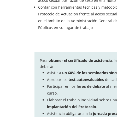
acoso sexual por razón de sexo en el ámbito 
Contar con herramientas técnicas y metodol
Protocolo de Actuación frente al acoso sexual
en el ámbito de la Administración General d
Públicos en su lugar de trabajo
Para
obtener el certificado
de asistencia
, l
deberán:
Asistir a
un 60% de los seminarios sínc
Aprobar los
test
autoevaluables
de cada
Participar en los
foros de debate
al men
curso.
Elaborar el trabajo individual sobre un
implantación del Protocolo
.
Asistencia obligatoria a la
jornada prese