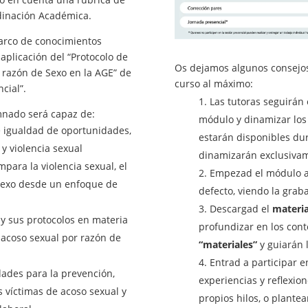
rdinación Académica.
arco de conocimientos
 aplicación del “Protocolo de
Os dejamos algunos consejos
r razón de Sexo en la AGE” de
curso al máximo:
cial”.
Las tutoras seguirán 
lumnado será capaz de:
módulo y dinamizar los
e igualdad de oportunidades,
estarán disponibles dura
y violencia sexual
dinamizarán exclusiva
para la violencia sexual, el
Empezad el módulo a
 sexo desde un enfoque de
defecto, viendo la grab
Descargad el
materia
e y sus protocolos en materia
profundizar en los cont
 acoso sexual por razón de
“materiales”
y guiarán 
Entrad a participar e
ades para la prevención,
experiencias y reflexio
 víctimas de acoso sexual y
propios hilos, o plante