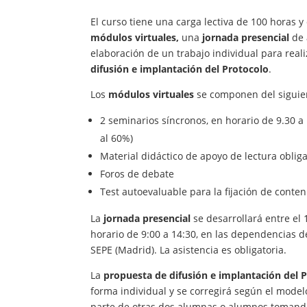
El curso tiene una carga lectiva de 100 horas 
módulos virtuales,
una
jornada presencial
de a
elaboración de un trabajo individual para real
difusión e implantación del Protocolo
.
Los
módulos virtuales
se componen del siguie
2 seminarios síncronos, en horario de 9.30 a 
al 60%)
Material didáctico de apoyo de lectura obliga
Foros de debate
Test autoevaluable para la fijación de conte
La
jornada presencial
se desarrollará entre el 
horario de 9:00 a 14:30, en las dependencias de
SEPE (Madrid). La asistencia es obligatoria.
La
propuesta de difusión e implantación del 
forma individual y se corregirá según el model
parte de otras dos alumnas o alumnos tomand