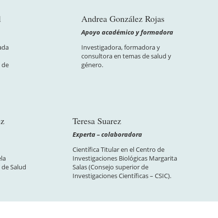
l
Andrea González Rojas
Apoyo académico y formadora
ada
Investigadora, formadora y
consultora en temas de salud y
d de
género.
ez
Teresa Suarez
Experta – colaboradora
Científica Titular en el Centro de
ela
Investigaciones Biológicas Margarita
 de Salud
Salas (Consejo superior de
Investigaciones Científicas – CSIC).