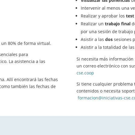
Visualizar las ponencias
d
Intervenir al menos una ve
Realizar y aprobar los
tes
Realizar un
trabajo final
d
por una sesión de trabajo 
Asistir a las
dos
sesiones 
n un 80% de forma virtual.
Asistir a la totalidad de la
senciales para
Si necesita más información 
co. La asistencia a las
un correo electrónico con su
cse.coop
a. Allí encontrará las fechas
Si tiene cualquier problema 
 como también las fechas de
contenidos o necesita soporte
formacion@iniciativas-cse.c