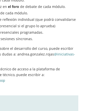
e cada módulo.
z en
el foro
de debate de cada módulo.
t
de cada módulo.
e reflexión individual (que podrá convalidarse
presencial si el grupo lo aprueba)
presenciales programadas.
s sesiones síncronas.
sobre el desarrollo del curso, puede escribir
s dudas a: andrea.gonzalez.rojas
@iniciativas-
técnico de acceso a la plataforma de
 técnico, puede escribir a:
oop